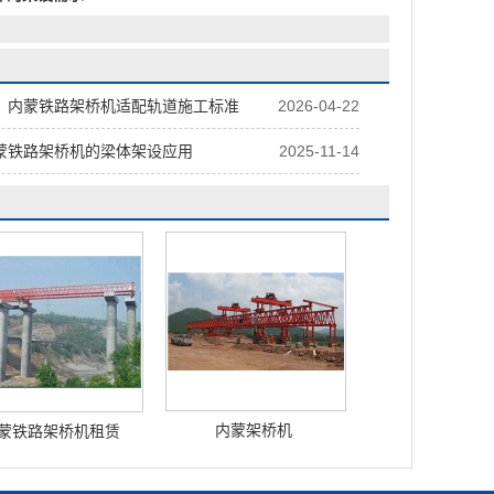
，内蒙铁路架桥机适配轨道施工标准
2026-04-22
蒙铁路架桥机的梁体架设应用
2025-11-14
内蒙架桥机
蒙铁路架桥机租赁