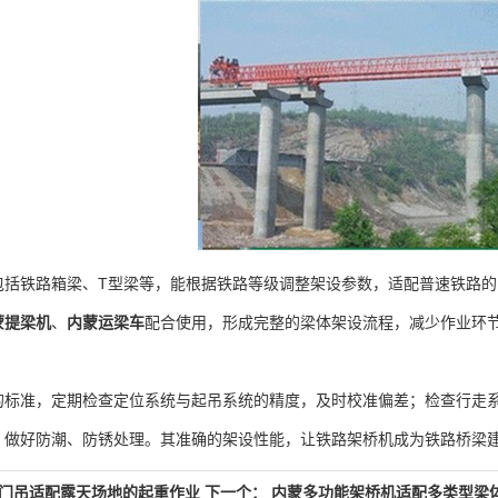
铁路箱梁、T型梁等，能根据铁路等级调整架设参数，适配普速铁路的
蒙提梁机
、
内蒙运梁车
配合使用，形成完整的梁体架设流程，减少作业环
准，定期检查定位系统与起吊系统的精度，及时校准偏差；检查行走系
，做好防潮、防锈处理。其准确的架设性能，让铁路架桥机成为铁路桥梁
门吊适配露天场地的起重作业
下一个：
内蒙多功能架桥机适配多类型梁