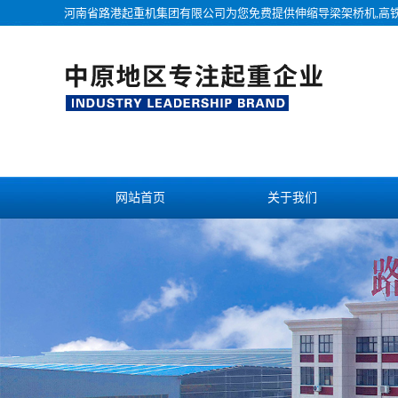
河南省路港起重机集团有限公司为您免费提供
伸缩导梁架桥机
,高
网站首页
关于我们
联系我们