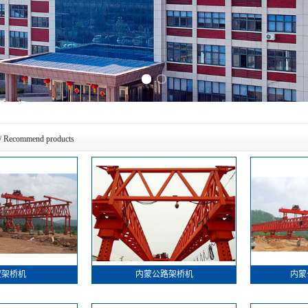
Previous slide
Next slide
/ Recommend products
蒙架桥机
内蒙公路架桥机
内蒙