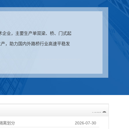
技术企业，主要生产单双梁、桥、门式起
生产，助力国内外路桥行业高速平稳发
隔离划分
2026-07-30