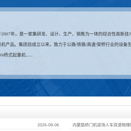
2007年，是一家集研发、设计、生产、销售为一体的综合性高新
机产品。集团自成立以来，致力于公路/铁路/高速/架桥行业的设备
桥式起重机......
2026-08-06
内蒙路桥门机梁场人车双道物理