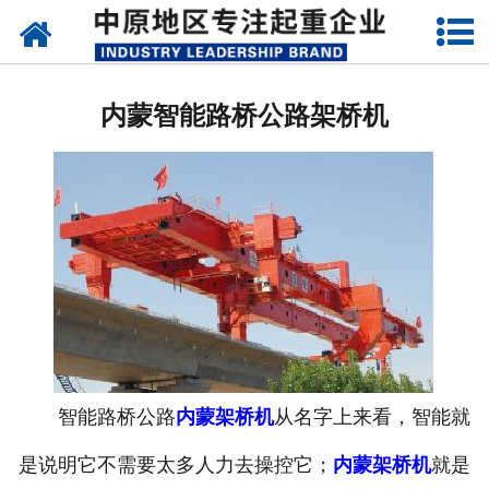
网站首页
内蒙架桥机
内蒙智能路桥公路架桥机
内蒙单、双梁起重机
内蒙路桥门机
内蒙造船门机
内蒙提梁机
内蒙运梁设备
内蒙门式起重机
智能路桥公路
内蒙架桥机
从名字上来看，智能就
是说明它不需要太多人力去操控它；
内蒙架桥机
就是
内蒙启闭器