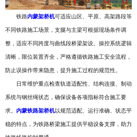
铁路
内蒙架桥机
可适应山区、平原、高架路段等
不同铁路施工场景，支腿与主梁可根据现场条件调
整，适应不同跨度与曲线段桥梁架设。操控系统逻辑
清晰，限位装置齐全，严格遵循铁路施工安全流程，
防止误操作带来隐患，提升施工过程的规范性。
日常维护重点检查轨道适配性、结构连接、制动
系统与钢丝绳状态，确保设备各项指标符合施工要
求。
内蒙铁路架桥机
以规范适配、运行准确、状态平
稳的特点，为铁路桥梁施工提供平稳设备支撑，助力