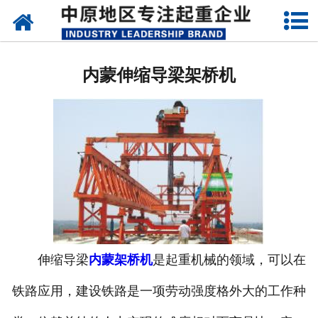
网站首页
内蒙架桥机
内蒙伸缩导梁架桥机
内蒙单、双梁起重机
内蒙路桥门机
内蒙造船门机
内蒙提梁机
内蒙运梁设备
伸缩导梁
内蒙架桥机
是起重机械的领域，可以在
内蒙门式起重机
铁路应用，建设铁路是一项劳动强度格外大的工作种
内蒙启闭器