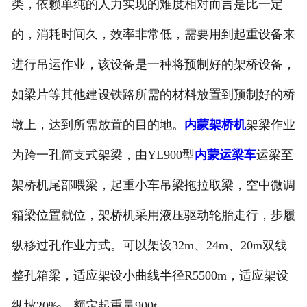
类，依赖单纯的人力实现的难度相对而言是比一定
内蒙电动葫芦
的，消耗时间久，效率非常低，需要用到起重设备来
内蒙起重机配件
进行吊运作业，该设备是一种将预制好的架桥设备，
内蒙路桥机具配件
如梁片等其他建设铁路所需的材料放置到预制好的桥
墩上，达到所需放置的目的地。
内蒙架桥机
架梁作业
内蒙路桥起重配件
为跨一孔简支式架梁，由YL900型
内蒙运梁车
运梁至
架桥机尾部喂梁，起重小车吊梁拖拉取梁，空中微调
箱梁位置就位，架桥机采用液压驱动轮胎走行，步履
纵移过孔作业方式。可以架设32m、24m、20m双线
整孔箱梁，适应架设小曲线半径R5500m，适应架设
纵坡20‰，额定起重量900t。