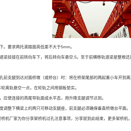
。要求两托滚踏面高低差不大于5mm。
梁挂接在前转向车下，将后转向车悬空;5。至于前横移轨道梁是整根还
前支腿到达对面桥墩（或桥台）时：将在桥架尾部的两起重小车开到离
车轮离轨悬空一点，在轮轨之间用钢板垫实。
应使连接的燕尾导轨面成水平态，用升降支腿调节达到。
调整下横梁上的两只可移动支腿座，前支腿必须确保垂直桥墩台平面。
机厂家为你分享架桥机过孔注意事项，分享就到此结束，更多架桥机
！