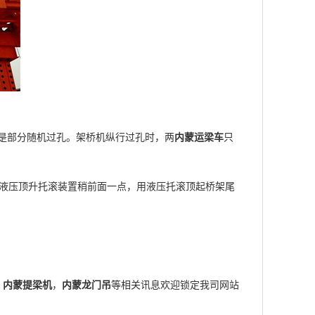
是部分随机过孔。架桥机纵行过孔时，两
内蒙运梁车
只
液压顶升托滚装置稍前面一点，用液压托滚顶起桥架尾
，
内蒙提梁机
，
内蒙龙门吊
等相关讯息欢迎锁定我司网站