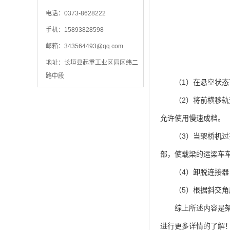
电话：0373-8628222
手机：15893828598
邮箱：
343564493@qq.com
地址：长垣县起重工业区园区纬二
路中段
（1）在悬空状态下
（2）将前横移轨道
允许使用慢速成档。
（3）当架桥机过孔
部，使载梁的运梁车
（4）卸脱连接器，
（5）根据斜交角度
综上所述内容是架桥
进行更多详情的了解