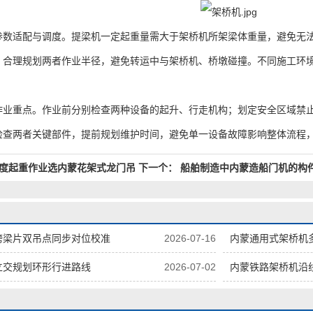
适配与调度。提梁机一定起重量需大于架桥机所架梁体重量，避免无法
；合理规划两者作业半径，避免转运中与架桥机、桥墩碰撞。不同施工环
重点。作业前分别检查两种设备的起升、行走机构；划定安全区域禁止
检查两者关键部件，提前规划维护时间，避免单一设备故障影响整体流程
度起重作业选内蒙花架式龙门吊
下一个：
船舶制造中内蒙造船门机的构
跨梁片双吊点同步对位校准
2026-07-16
内蒙通用式架桥机
立交规划环形行进路线
2026-07-02
内蒙铁路架桥机沿