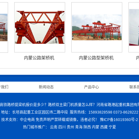
内蒙公路架桥机
内蒙公路型架桥机
于我们
|
新闻动态
|
产品中心
|
联系
机哪家好？高铁路桥提梁机报价是多少？路桥双主梁门机质量怎么样？河南省路港起重机集团
地址：长垣县起重工业区园区纬二路中段 服务热线：15893828598 0373-8628222
技术支持：中企电商
免责声明
严禁转载或镜像，违者必究！
豫ICP备16019360号-2
热门城市推广：
云南
四川
贵州
青海
陕西
内蒙
西藏
宁夏