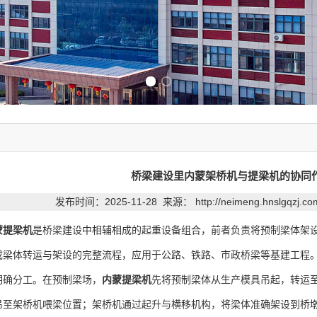
Previous slide
Next slide
桥梁建设里内蒙架桥机与提梁机的协同
发布时间：2025-11-28 来源：
http://neimeng.hnslgqzj.c
蒙提梁机
是桥梁建设中相辅相成的起重设备组合，前者负责将预制梁体架
成梁体转运与架设的完整流程，应用于公路、铁路、市政桥梁等基建工程
确分工。在预制梁场，
内蒙提梁机
先将预制梁体从生产模具吊起，转运
吊至架桥机喂梁位置；架桥机通过起升与横移机构，将梁体准确架设到桥