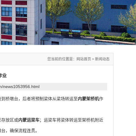
您当前的位置是：
网站首页
>
新闻动态
作业
om/news1053956.html
设到桥墩台，后者将预制梁体从梁场转运至
内蒙架桥机
作
。
至存放区或
内蒙运梁车
；运梁车将梁体转运至架桥机附近
墩台，确保流程连贯。