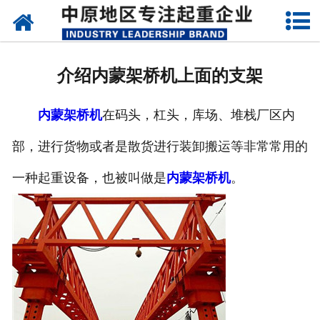
网站首页
关于我们
介绍内蒙架桥机上面的支架
新闻动态
内蒙架桥机
在码头，杠头，库场、堆栈厂区内
产品中心
部，进行货物或者是散货进行装卸搬运等非常常用的
资质荣誉
一种起重设备，也被叫做是
内蒙架桥机
。
企业视频
成功案例
联系我们