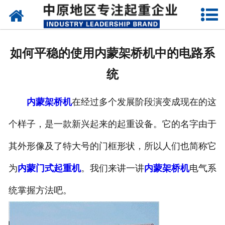
网站首页
关于我们
如何平稳的使用内蒙架桥机中的电路系
新闻动态
统
产品中心
内蒙架桥机
在经过多个发展阶段演变成现在的这
资质荣誉
个样子，是一款新兴起来的起重设备。它的名字由于
企业视频
其外形像及了特大号的门框形状，所以人们也简称它
成功案例
为
内蒙门式起重机
。我们来讲一讲
内蒙架桥机
电气系
统掌握方法吧。
联系我们