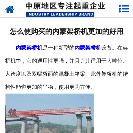
网站首页
关于我们
怎么使购买的内蒙架桥机更加的好用
新闻动态
内蒙架桥机
是一种新型的
内蒙架桥机
设备。在架
产品中心
桥机中，它的通用性更强，并且尤其适用于大吨位、
资质荣誉
大跨度以及双幅桥面的混凝土箱梁。此外架桥机的结
企业视频
构性能也更加的平稳，使用更为方便。
成功案例
联系我们