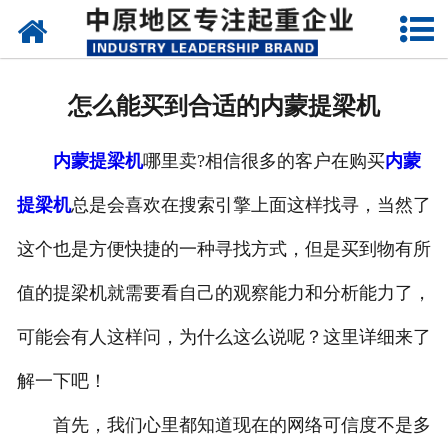
网站首页
关于我们
怎么能买到合适的内蒙提梁机
新闻动态
内蒙提梁机
哪里卖?相信很多的客户在购买
内蒙
产品中心
提梁机
总是会喜欢在搜索引擎上面这样找寻，当然了
资质荣誉
这个也是方便快捷的一种寻找方式，但是买到物有所
企业视频
值的提梁机就需要看自己的观察能力和分析能力了，
成功案例
可能会有人这样问，为什么这么说呢？这里详细来了
解一下吧！
联系我们
首先，我们心里都知道现在的网络可信度不是多