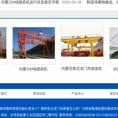
内蒙100吨提梁机运行状态是否平稳
2026-05-28
制梁场重物搬运，
内蒙花架式龙门吊提梁机
内蒙100吨提梁机
内
于我们
|
新闻动态
|
产品中心
|
联系
机哪家好？高铁路桥提梁机报价是多少？路桥双主梁门机质量怎么样？河南省路港起重机集团
地址：长垣县起重工业区园区纬二路中段 服务热线：15893828598 0373-8628222