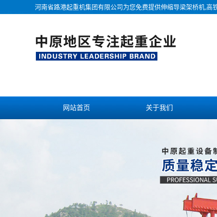
河南省路港起重机集团有限公司为您免费提供
伸缩导梁架桥机
,高
网站首页
关于我们
联系我们