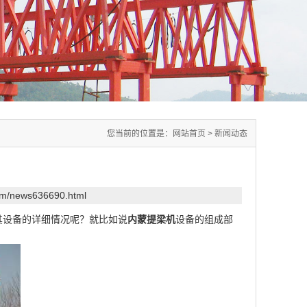
您当前的位置是：
网站首页
>
新闻动态
com/news636690.html
其设备的详细情况呢？就比如说
内蒙提梁机
设备的组成部