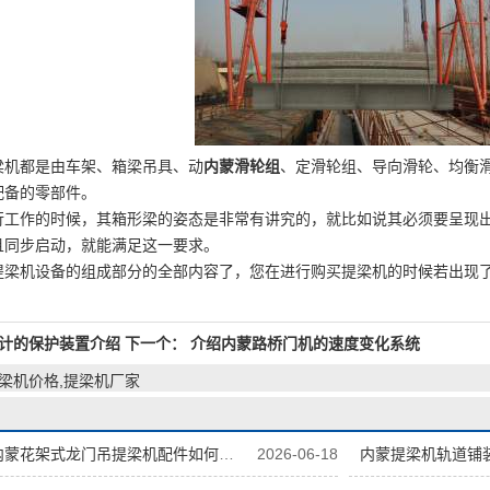
机都是由车架、箱梁吊具、动
内蒙滑轮组
、定滑轮组、导向滑轮、均衡
配备的零部件。
作的时候，其箱形梁的姿态是非常有讲究的，就比如说其必须要呈现出
且同步启动，就能满足这一要求。
机设备的组成部分的全部内容了，您在进行购买提梁机的时候若出现了
计的保护装置介绍
下一个：
介绍内蒙路桥门机的速度变化系统
提梁机价格,提梁机厂家
蒙花架式龙门吊提梁机配件如何存放
2026-06-18
内蒙提梁机轨道铺