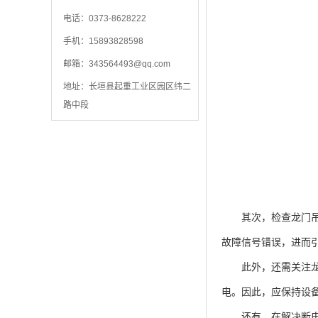
电话：0373-8628222
手机：15893828598
邮箱：
343564493@qq.com
地址：长垣县起重工业区园区纬二
路中段
其次，检查龙门吊的
故障信号错误，进而
此外，还需关注龙门
电。因此，应保持设
还有，在解决断电问