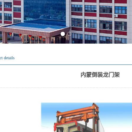
Previous slide
Next slide
t details
内蒙倒装龙门架