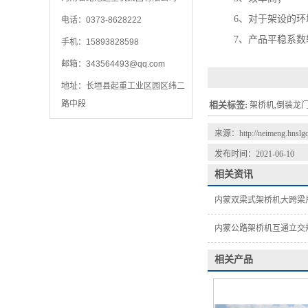
6、对于架设的环境
电话：0373-8628222
7、产品平稳系数较
手机：15893828598
邮箱：
343564493@qq.com
地址：长垣县起重工业区园区纬二
路中段
相关标签:
架桥机,倒装龙
来源：
http://neimeng.hnsl
发布时间：2021-06-10
相关资讯
内蒙双梁式架桥机大跨梁
内蒙公路架桥机互通立交
相关产品