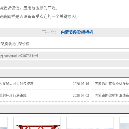
要求偏低，应用范围颇为广泛；
高同样是该设备备受欢迎的一个关键原因。
下一个：
内蒙节段梁架桥机
门架,倒装龙门架价格
gqzj.com/product740783.html
片双吊点同步对位校准
2026-07-16
内蒙通用式架桥机多
规划环形行进路线
2026-07-02
内蒙铁路架桥机沿线