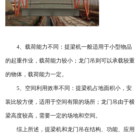
4、载荷能力不同：提梁机一般适用于小型物品
的起重作业，载荷能力较小；龙门吊则可以承载较重
的物体，载荷能力一定。
5、空间利用效率不同：提梁机占地面积小，安
装比较方便，适用于空间有限的场所；龙门吊由于横
梁高度较高，需要一定的场地和空间。
综上所述，提梁机和龙门吊在结构、功能、应用