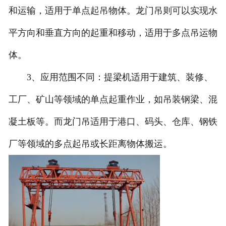
和运输，适用于单点起吊物体。龙门吊则可以实现水
平方向和垂直方向的起重和移动，适用于多点吊运物
体。
3、应用范围不同：提梁机适用于建筑、装修、
工厂、矿山等领域的单点起重作业，如吊装钢梁、混
凝土板等。而龙门吊适用于港口、码头、仓库、钢铁
厂等领域的多点起吊或长距离物体搬运。