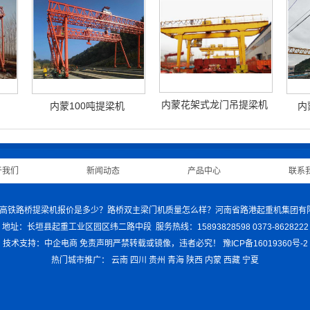
内蒙花架式龙门吊提梁机
内蒙100吨提梁机
内
于我们
|
新闻动态
|
产品中心
|
联系
机哪家好？高铁路桥提梁机报价是多少？路桥双主梁门机质量怎么样？河南省路港起重机集团
地址：长垣县起重工业区园区纬二路中段 服务热线：15893828598 0373-8628222
技术支持：中企电商
免责声明
严禁转载或镜像，违者必究！
豫ICP备16019360号-2
热门城市推广：
云南
四川
贵州
青海
陕西
内蒙
西藏
宁夏