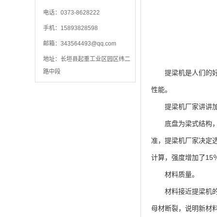
电话：0373-8628222
手机：15893828598
邮箱：
343564493@qq.com
地址：长垣县起重工业区园区纬二
路中段
提梁机是人们的好帮
性能。
提梁机厂家讲讲加
底盘为梁式结构，主
准，提梁机厂家决定
计算，强度增加了15
材料质量。
材料接近提梁机的材
母材断裂，说明新材