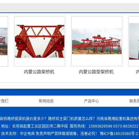
内蒙公路架桥机
内蒙公路型架桥机
于我们
|
新闻动态
|
产品中心
|
联系
机哪家好？高铁路桥提梁机报价是多少？路桥双主梁门机质量怎么样？河南省路港起重机集团
地址：长垣县起重工业区园区纬二路中段 服务热线：15893828598 0373-8628222
技术支持：中企电商
免责声明
严禁转载或镜像，违者必究！
豫ICP备16019360号-2