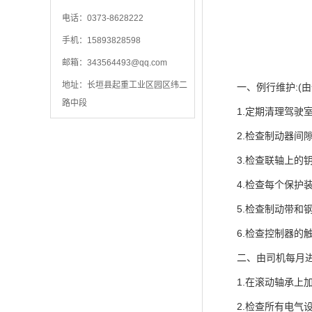
电话：0373-8628222
手机：15893828598
邮箱：
343564493@qq.com
地址：长垣县起重工业区园区纬二
一、例行维护:(由
路中段
1.定期清理驾驶室
2.检查制动器间隙
3.检查联轴上的钥
4.检查每个保护装
5.检查制动带和钢
6.检查控制器的触
二、由司机每月进
1.在滚动轴承上加
2.检查所有电气设