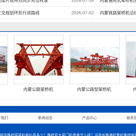
跨梁片双吊点同步对位校准
2026-07-16
内蒙通用式架桥机
立交规划环形行进路线
2026-07-02
内蒙铁路架桥机沿
内蒙公路架桥机
内蒙公路型架桥机
于我们
|
新闻动态
|
产品中心
|
联系
机哪家好？高铁路桥提梁机报价是多少？路桥双主梁门机质量怎么样？河南省路港起重机集团