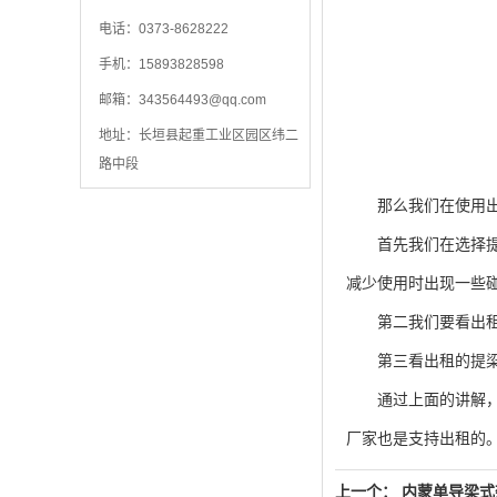
电话：0373-8628222
手机：15893828598
邮箱：
343564493@qq.com
地址：长垣县起重工业区园区纬二
路中段
那么我们在使用出
首先我们在选择提梁
减少使用时出现一些
第二我们要看出租的
第三看出租的提梁机
通过上面的讲解，相
厂家也是支持出租的
上一个：
内蒙单导梁式