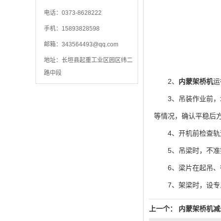
电话：0373-8628222
手机：15893828598
邮箱：
343564493@qq.com
地址：长垣县起重工业区园区纬二
路中段
2、
内蒙架桥机
运
3、吊装作业前，均
等情况，确认平稳后
4、开机前检查轨道
5、吊梁时，不准突
6、梁片在起吊、行
7、架梁时，设专人
上一个：
内蒙架桥机减