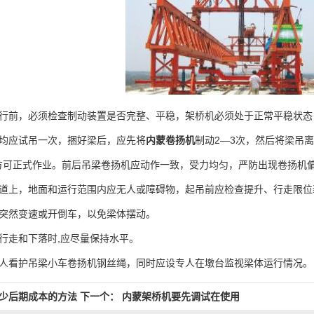
行前，必须检查制动装置是否完整、平稳，架桥机必须处于正常平稳状态
应试吊一次，捆好梁后，应先将
内蒙卷扬机
制动2―3次，然后将梁吊
方可正式作业。前后吊梁卷扬机应动作一致，受力均匀，严防出现卷扬机
上，地面和运行范围内应无人或障碍物，起吊前应检查提升、行走限位
然变速或开倒车，以免梁体摆动。
走和下落时,应尽量保持水平。
看护吊梁小车卷扬机钢丝绳，同时应设专人在墩台监视梁体运行情况。
少后期成本的方法
下一个：
内蒙架桥机要先调试在使用