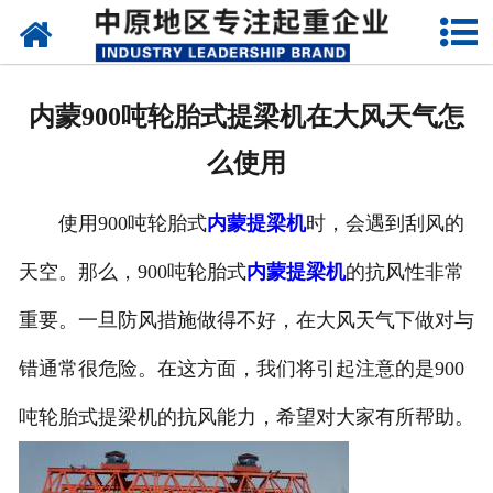
网站首页
关于我们
内蒙900吨轮胎式提梁机在大风天气怎
新闻动态
么使用
产品中心
使用900吨轮胎式
内蒙提梁机
时，会遇到刮风的
资质荣誉
天空。那么，900吨轮胎式
内蒙提梁机
的抗风性非常
企业视频
重要。一旦防风措施做得不好，在大风天气下做对与
成功案例
错通常很危险。在这方面，我们将引起注意的是900
吨轮胎式提梁机的抗风能力，希望对大家有所帮助。
联系我们