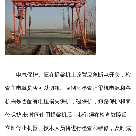
电气保护。应在提梁机上设置应急断电开关，检
查主电源是否可以切断。应彻底检查提梁机电源和各
机构是否配有电压损失保护，磁保护，短路保护和零
位保护;长时间使用提梁机后，我们须在检查故障后
立即停止机器。技术人员将进行检查和维修，及时减