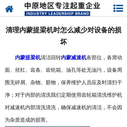
网站首页
关于我们
清理内蒙提梁机时怎么减少对设备的损
新闻动态
坏
产品中心
内蒙提梁机
清洁回转
内蒙减速机
各部位，各滑动
资质荣誉
面、丝杠、齿条、齿轮箱、油孔等处无油污，设备周
企业视频
围无碎屑、杂物、脏物，保养维护人员应及时清扫干
成功案例
净；对于内部的清洗我们定期使用齿轮箱清洗维护机
对减速机内部清洗清洗，确保减速机的清洁，不会因
联系我们
为杂质造成的损害。