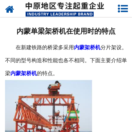
网站首页
关于我们
内蒙单梁架桥机在使用时的特点
新闻动态
在新建铁路的桥梁多采用
内蒙架桥机
分片架设。
产品中心
不同的型号构造和性能也各不相同。下面主要介绍单
资质荣誉
梁
内蒙架桥机
的特点。
企业视频
成功案例
联系我们