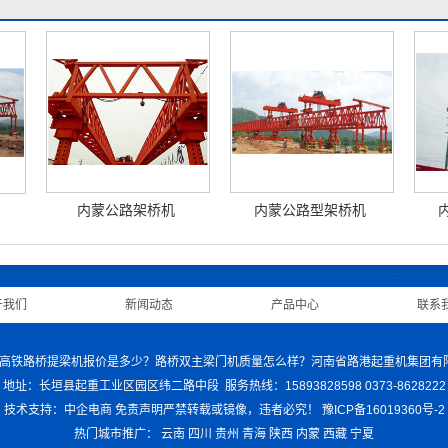
内蒙公路架桥机
内蒙公路型架桥机
于我们
|
新闻动态
|
产品中心
|
联系
机哪家好？高铁路桥提梁机报价是多少？路桥双主梁门机质量怎么样？河南省路港起重机集团
地址：长垣县起重工业区园区纬二路中段 服务热线：15893828598 0373-8628222
技术支持：中企电商
免责声明
严禁转载或镜像，违者必究！
豫ICP备16019360号-2
热门城市推广：
云南
四川
贵州
青海
陕西
内蒙
西藏
宁夏