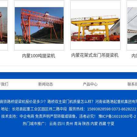
内蒙花架式龙门吊提梁机
内蒙100吨提梁机
内
于我们
|
新闻动态
|
产品中心
|
联系
机哪家好？高铁路桥提梁机报价是多少？路桥双主梁门机质量怎么样？河南省路港起重机集团
地址：长垣县起重工业区园区纬二路中段 服务热线：15893828598 0373-8628222
技术支持：中企电商
免责声明
严禁转载或镜像，违者必究！
豫ICP备16019360号-2
热门城市推广：
云南
四川
贵州
青海
陕西
内蒙
西藏
宁夏