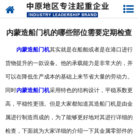
网站首页
关于我们
内蒙造船门机的哪些部位需要定期检查
新闻动态
内蒙造船门机
其实就是在船舶或者是在港口进行
产品中心
货物提升的一款设备。他的承载能力是非常大的，并
资质荣誉
可以在降低生产成本的基础上来节省大量的劳动力。
企业视频
同时
内蒙造船门机
采用特色的结构设计，平稳系数更
成功案例
高，平稳性更强。但是大家都知道其造船门机是由金
属进行制造而成的，为了能够更好地对其进行详细的
联系我们
检查，下面就为大家详细的介绍一下其金属零部件的