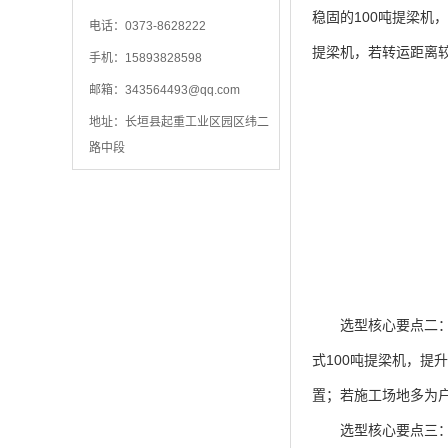
稳固的100吨提梁机
电话：0373-8628222
提梁机，若转运距离较
手机：15893828598
邮箱：
343564493@qq.com
地址：长垣县起重工业区园区纬二
路中段
选型核心要点二：适
式100吨提梁机，提
置；若施工场地多为户
选型核心要点三：关