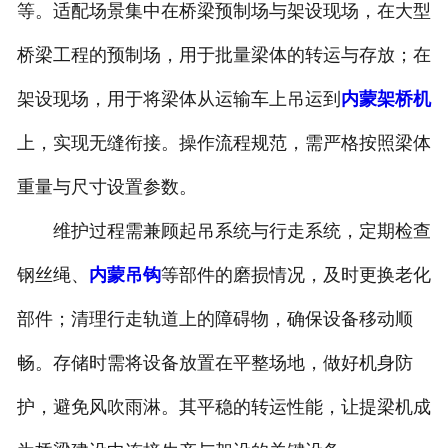
等。适配场景集中在桥梁预制场与架设现场，在大型
桥梁工程的预制场，用于批量梁体的转运与存放；在
架设现场，用于将梁体从运输车上吊运到
内蒙架桥机
上，实现无缝衔接。操作流程规范，需严格按照梁体
重量与尺寸设置参数。
维护过程需兼顾起吊系统与行走系统，定期检查
钢丝绳、
内蒙吊钩
等部件的磨损情况，及时更换老化
部件；清理行走轨道上的障碍物，确保设备移动顺
畅。存储时需将设备放置在平整场地，做好机身防
护，避免风吹雨淋。其平稳的转运性能，让提梁机成